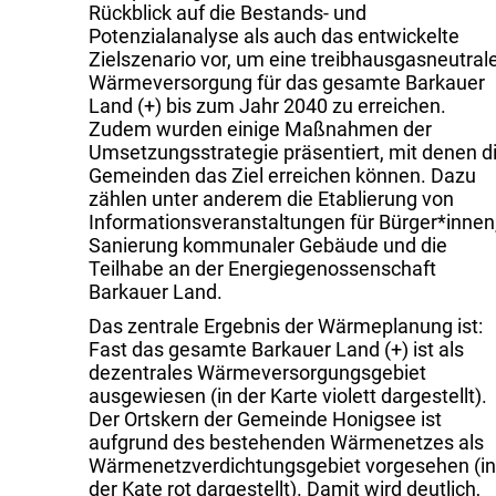
Rückblick auf die Bestands- und
Potenzialanalyse als auch das entwickelte
Zielszenario vor, um eine treibhausgas­neutral
Wärme­versorgung für das gesamte Barkauer
Land (+) bis zum Jahr 2040 zu erreichen.
Zudem wurden einige Maßnahmen der
Umsetzungs­strategie präsentiert, mit denen d
Gemeinden das Ziel erreichen können. Dazu
zählen unter anderem die Etablierung von
Informations­veranstaltungen für Bürger*innen
Sanierung kommunaler Gebäude und die
Teilhabe an der Energie­genossenschaft
Barkauer Land.
Das zentrale Ergebnis der Wärmeplanung ist:
Fast das gesamte Barkauer Land (+) ist als
dezentrales Wärme­versorgungs­gebiet
ausgewiesen (in der Karte violett dargestellt).
Der Ortskern der Gemeinde Honigsee ist
aufgrund des bestehenden Wärmenetzes als
Wärmenetz­verdichtungs­gebiet vorgesehen (in
der Kate rot dargestellt). Damit wird deutlich,