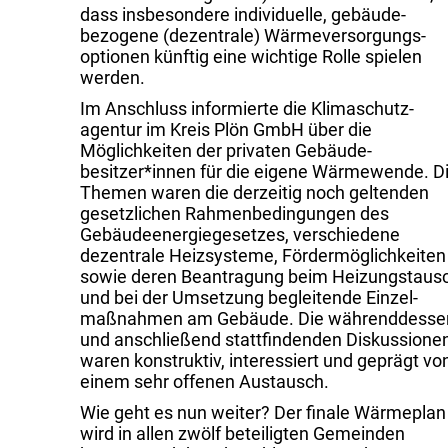
dass insbesondere individuelle, gebäude­
bezogene (dezentrale) Wärme­versorgungs­
optionen künftig eine wichtige Rolle spielen
werden.
Im Anschluss informierte die Klimaschutz­
agentur im Kreis Plön GmbH über die
Möglichkeiten der privaten Gebäude­
besitzer*innen für die eigene Wärmewende. D
Themen waren die derzeitig noch geltenden
gesetzlichen Rahmen­bedingungen des
Gebäude­energie­gesetzes, verschiedene
dezentrale Heizsysteme, Förder­möglichkeiten
sowie deren Beantragung beim Heizungs­taus
und bei der Umsetzung begleitende Einzel­
maßnahmen am Gebäude. Die währenddesse
und anschließend stattfindenden Diskussione
waren konstruktiv, interessiert und geprägt vo
einem sehr offenen Austausch.
Wie geht es nun weiter? Der finale Wärmeplan
wird in allen zwölf beteiligten Gemeinden